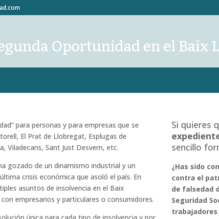
dad.com
egunda Oportunidad en el Baix 
Si quieres 
idad
” para personas y para empresas que se
expedient
orell, El Prat de Llobregat, Esplugas de
sencillo fo
a, Viladecans, Sant Just Desvern, etc.
ha gozado de un dinamismo industrial y un
¿Has sido co
 última crisis económica que asoló el país. En
contra el pat
iples asuntos de insolvencia en el Baix
de falsedad d
con empresarios y particulares o consumidores.
Seguridad Soc
trabajadores 
olución única para cada tipo de insolvencia y por