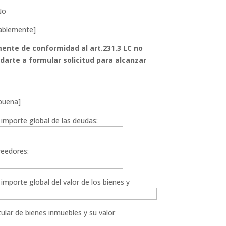
No
ablemente]
nte de conformidad al art.231.3 LC no
arte a formular solicitud para alcanzar
buena]
 importe global de las deudas:
eedores:
importe global del valor de los bienes y
itular de bienes inmuebles y su valor