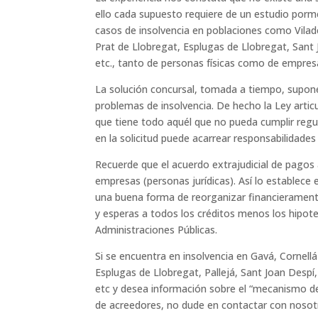
ello cada supuesto requiere de un estudio por
casos de insolvencia en poblaciones como Vilade
Prat de Llobregat, Esplugas de Llobregat, Sant 
etc., tanto de personas físicas como de empres
La solución concursal, tomada a tiempo, supone
problemas de insolvencia. De hecho la Ley articu
que tiene todo aquél que no pueda cumplir regul
en la solicitud puede acarrear responsabilidades
Recuerde que el acuerdo extrajudicial de pagos 
empresas (personas jurídicas). Así lo establece e
una buena forma de reorganizar financieramente l
y esperas a todos los créditos menos los hipote
Administraciones Públicas.
Si se encuentra en insolvencia en Gavá, Cornellá
Esplugas de Llobregat, Pallejá, Sant Joan Despí
etc y desea información sobre el “mecanismo de
de acreedores, no dude en contactar con nosot