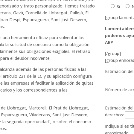
menorizado y trato personalizado. Hemos tratado
Sí
cans, Gavá, Cornellá de Llobregat, Pallejá, El
[group lament
Joan Despí, Esparraguera, Sant Just Desvern,
as.
Lamentableme
podemos ayud
 una herramienta eficaz para solventar los
AEP
la la solicitud de concurso como la obligación
armente sus obligaciones exigibles. El retraso
[/group]
 para el deudor insolvente.
[group enhora
alcanza además de las personas físicas a las
Estimación del
l artículo 231 de la LC y su aplicación configura
as empresas al facilitar la aplicación de quitas
Número de acr
carios y los correspondientes a las
 de Llobregat, Martorell, El Prat de Llobregat,
Estimación del 
, Esparraguera, Viladecans, Sant Just Desvern,
derechos:
 la segunda oportunidad”, o sobre el concurso
Indique si es t
ros.
aproximado: