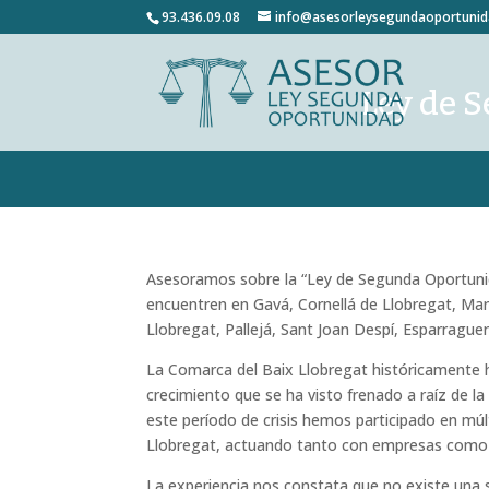
93.436.09.08
info@asesorleysegundaoportuni
Ley de S
Asesoramos sobre la “
Ley de Segunda Oportun
encuentren en Gavá, Cornellá de Llobregat, Mart
Llobregat, Pallejá, Sant Joan Despí, Esparraguer
La Comarca del Baix Llobregat históricamente 
crecimiento que se ha visto frenado a raíz de la
este período de crisis hemos participado en múlt
Llobregat, actuando tanto con empresas como 
La experiencia nos constata que no existe una s