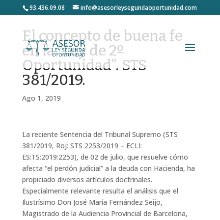
93.436.09.08
info@asesorleysegundaoportunidad.com
El concepto de buena fe
en la “Ley de 2º
Oportunidad”. STS
381/2019.
Ago 1, 2019
La reciente Sentencia del Tribunal Supremo (STS
381/2019, Roj: STS 2253/2019 – ECLI:
ES:TS:2019:2253), de 02 de julio, que resuelve cómo
afecta “
el perdón judicial
” a la deuda con Hacienda, ha
propiciado diversos artículos doctrinales.
Especialmente relevante resulta el análisis que el
Ilustrísimo Don José María Fernández Seijo,
Magistrado de la Audiencia Provincial de Barcelona,